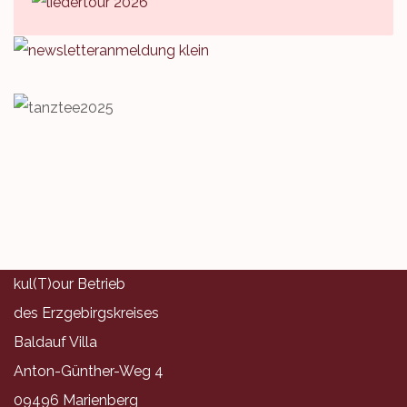
kul(T)our Betrieb
des Erzgebirgskreises
Baldauf Villa
Anton-Günther-Weg 4
09496 Marienberg