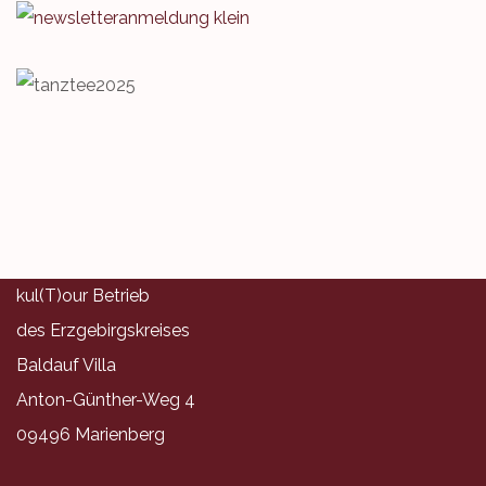
kul(T)our Betrieb
des Erzgebirgskreises
Baldauf Villa
Anton-Günther-Weg 4
09496 Marienberg