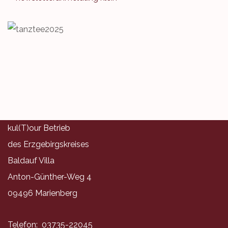
kul(T)our Betrieb
des Erzgebirgskreises
Baldauf Villa
Anton-Günther-Weg 4
09496 Marienberg
Telefon: 03735-22045