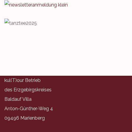
kul(T)our Betrieb
des Erzgebirgskreises
Baldauf Villa
Anton-Günther-Weg 4
09496 Marienberg